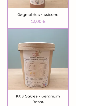
Oxymel des 4 saisons
Prix
12,00 €
Kit à Sablés - Géranium
Rosat