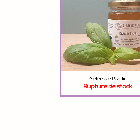
Gelée de Basilic
Aperçu rapide
Rupture de stock