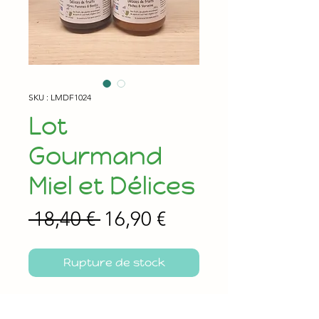
SKU : LMDF1024
Lot
Gourmand
Miel et Délices
Prix
Prix
 18,40 € 
16,90 €
original
promotionnel
Rupture de stock
Lot de 3 Délices de